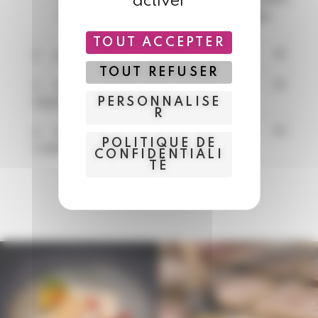
activer
et spécialités maison à votre panier.
TOUT ACCEPTER
2 - Je valide ma commande
TOUT REFUSER
3 - Je reçois ma confirmation par
email
PERSONNALISE
R
4 - Je récupère et règle ma
POLITIQUE DE
commande en boutique
CONFIDENTIALI
TÉ