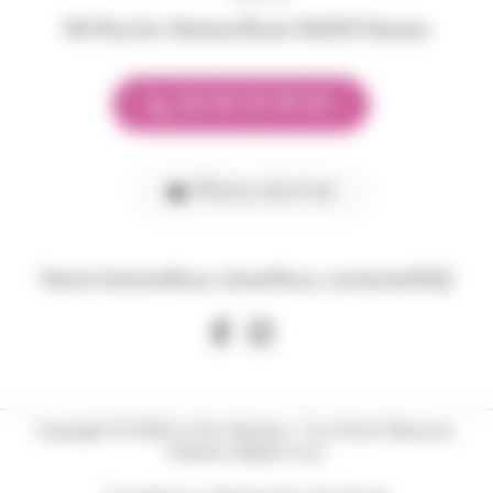
144 Rue Du Général Buat 44000 Nantes
02 40 74 39 42
Nous écrire
Notre histoire
Nous situer
Nous contacter
FAQ
Copyright © 2026 Le Porc Bonheur. Tous Droits Réservés.
Création Xylème Com.