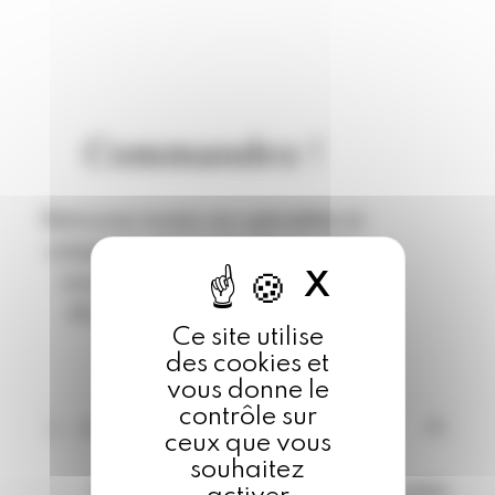
Commandez !
Retrouvez toutes nos spécialités et
composez votre menu depuis chez
X
MASQU
vous. Commandez en quelques
clics et récupérez vos plats en
Ce site utilise
boutique.
des cookies et
vous donne le
contrôle sur
1 - Je choisis mes produits
ceux que vous
souhaitez
Parcourez la carte et ajoutez vos plats