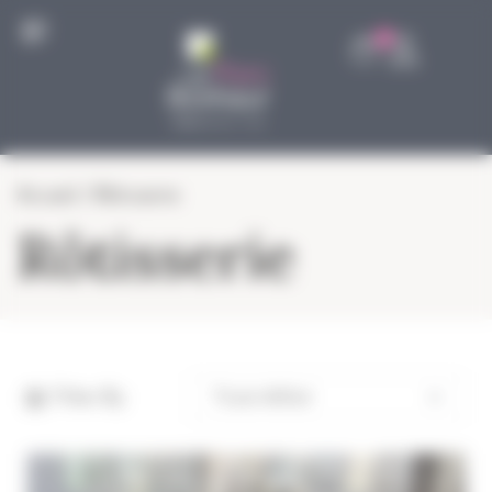
Panneau de gestion des cookies
0
Accueil
/ Rôtisserie
Rôtisserie
Filter By