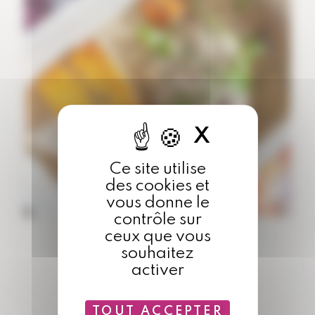
X
MASQU
Ce site utilise
des cookies et
vous donne le
contrôle sur
ceux que vous
Viandes
souhaitez
activer
TOUT ACCEPTER