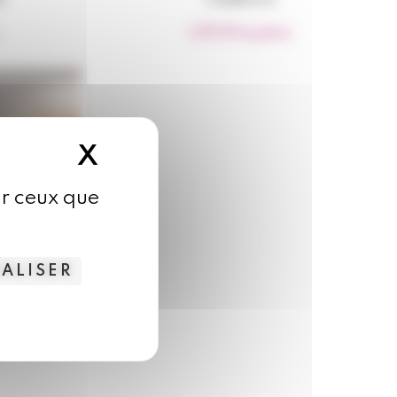
2,95
€
la pièce
X
MASQUER LE B
sur ceux que
ALISER