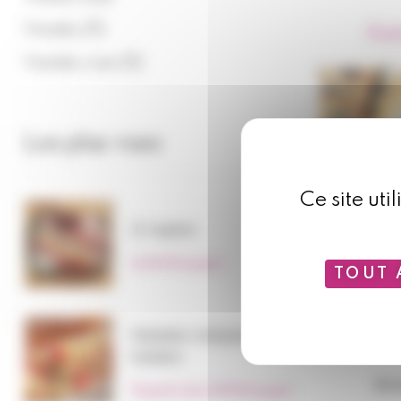
(11)
Viandes
À pa
(5)
Viandes crues
Les plus vues
Ce site uti
À l'apéro
6,00
€
la part
TOUT 
Salades composées
maison
Ré
À partir de
2,99
€
la part