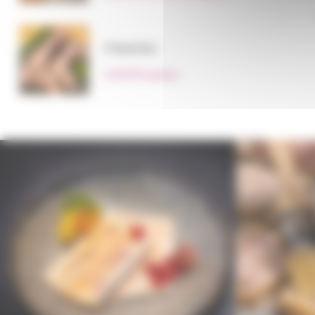
Chipolata
2,60
€
la pièce