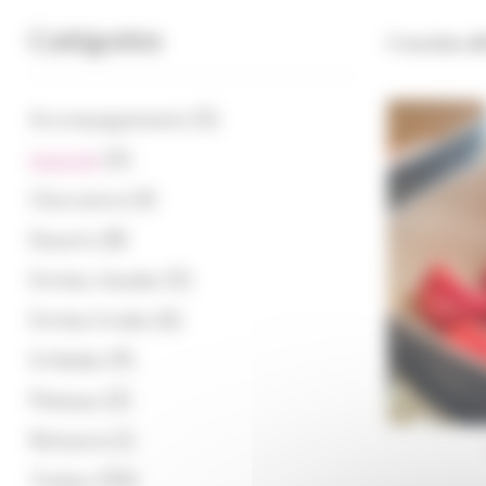
Catégories
5 résultats af
(5)
Accompagnements
(5)
Apéritifs
(4)
Charcuterie
(8)
Desserts
(5)
Entrées chaudes
(6)
Entrées froides
(9)
Grillades
(3)
Plateaux
(1)
Rôtisserie
(53)
Traiteur