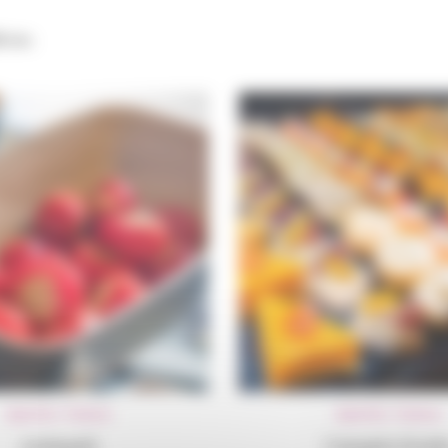
fichés
Apéritifs
,
Traiteur
Apéritifs
,
Traiteur
Antipasti
Canapés froid