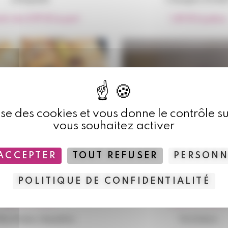
rtir de
4,99
€
la part
1,45
€
la pièce
lise des cookies et vous donne le contrôle 
vous souhaitez activer
ACCEPTER
TOUT REFUSER
PERSONN
POLITIQUE DE CONFIDENTIALITÉ
Apéritifs
,
Traiteur
Apéritifs
,
Traiteur
ductions chaudes
Verrines