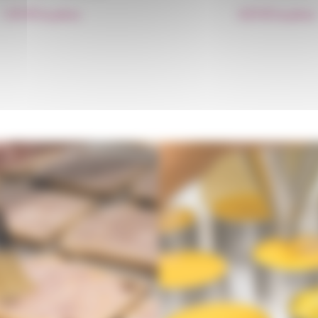
1,35
€
la pièce
4,15
€
la pièce