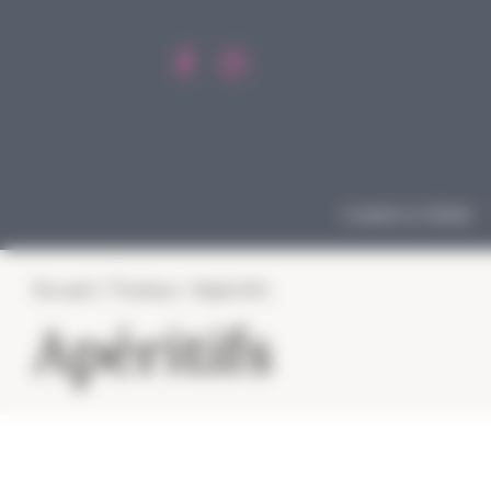
Panneau de gestion des cookies
CHARCUTERIE
Accueil
/
Traiteur
/ Apéritifs
Apéritifs