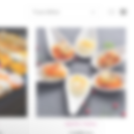
Apéritifs
,
Traiteur
s
Cuillères