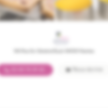
144 Rue Du Général Buat 44000 Nantes
Nous écrire
02 40 74 39 42