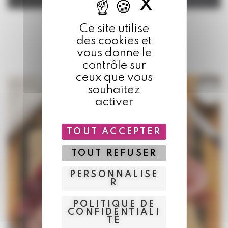
X
MASQU
Plateaux
,
Traiteur
Ce site utilise
Le plateau raclette
des cookies et
vous donne le
À partir de
8,00
€
la part
contrôle sur
ceux que vous
souhaitez
activer
TOUT ACCEPTER
TOUT REFUSER
PERSONNALISE
R
POLITIQUE DE
CONFIDENTIALI
TÉ