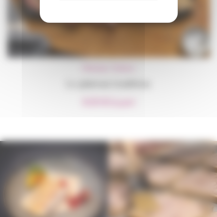
Plateaux
,
Traiteur
Le plateau tradition
8,00
€
la part