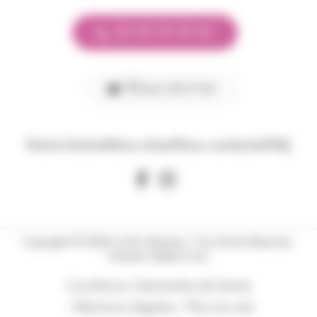
02 40 74 39 42
Nous écrire
Notre histoire
Nous situer
Nous contacter
FAQ
Copyright © 2026 Le Porc Bonheur. Tous Droits Réservés.
Création Xylème Com.
Conditions Générales de Vente
Mentions légales
Plan du site