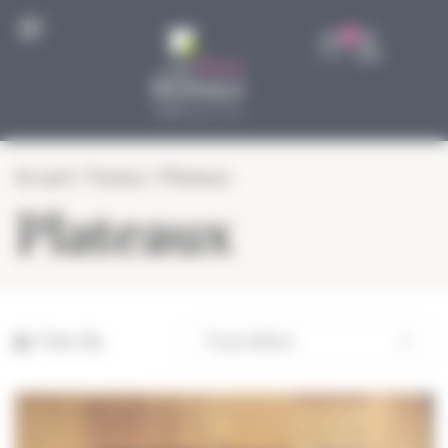
Panneau de gestion des cookies
0
Accueil
/
Traiteur
/ Plateaux
Plateaux
Filter By